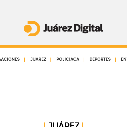
Juárez
Impulsamos
Digital
y
protegemos
GACIONES
JUÁREZ
POLICIACA
DEPORTES
EN
a
la
comunidad
JUÁREZ