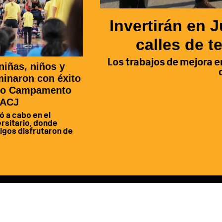
Invertirán en 
calles de t
Los trabajos de mejora e
niñas, niños y
minaron con éxito
mo Campamento
UACJ
vó a cabo en el
rsitario, donde
igos disfrutaron de