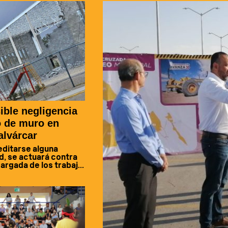
ible negligencia
o de muro en
alvárcar
editarse alguna
d, se actuará contra
rgada de los trabaj...