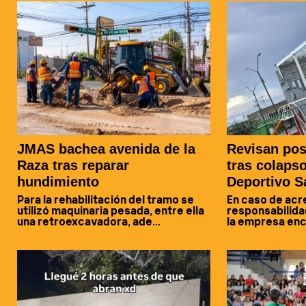
JMAS bachea avenida de la
Revisan pos
Raza tras reparar
tras colaps
hundimiento
Deportivo S
Para la rehabilitación del tramo se
En caso de acr
utilizó maquinaria pesada, entre ella
responsabilida
una retroexcavadora, ade...
la empresa enca