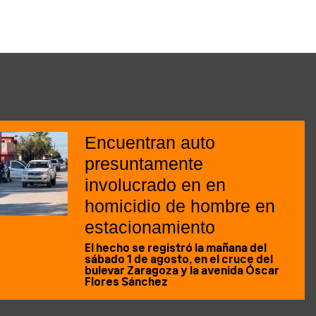
Encuentran auto
presuntamente
involucrado en en
homicidio de hombre en
estacionamiento
El hecho se registró la mañana del
sábado 1 de agosto, en el cruce del
bulevar Zaragoza y la avenida Óscar
Flores Sánchez