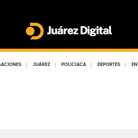
Juárez
Impulsamos
Digital
y
protegemos
GACIONES
JUÁREZ
POLICIACA
DEPORTES
EN
a
la
comunidad