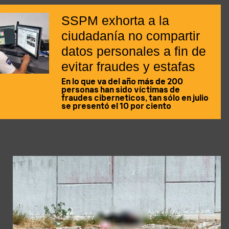
SSPM exhorta a la
ciudadanía no compartir
datos personales a fin de
evitar fraudes y estafas
En lo que va del año más de 200
personas han sido víctimas de
fraudes ciberneticos, tan sólo en julio
se presentó el 10 por ciento