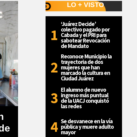
LO + VISTO
‘Juárez Decide’
colectivo pagado por
Cabada y el PRI para
sabotear Revocación
de Mandato
Reconoce Municipio la
trayectoria de dos
mujeres que han
marcado la cultura en
Ciudad Juárez
El alumno de nuevo
ingreso más puntual
de la UACJ conquistó
las redes
n
Se desvanece en la vía
 de
pública y muere adulto
mayor