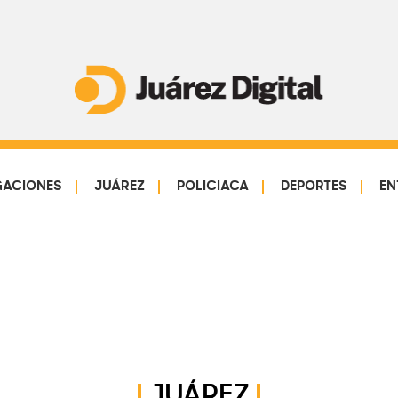
Juárez
Impulsamos
Digital
y
protegemos
GACIONES
JUÁREZ
POLICIACA
DEPORTES
EN
a
la
comunidad
JUÁREZ