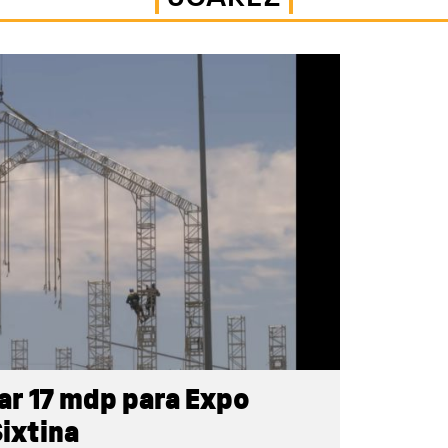
ar 17 mdp para Expo
Sixtina