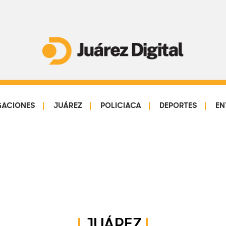
Juárez
Impulsamos
Digital
y
protegemos
GACIONES
JUÁREZ
POLICIACA
DEPORTES
EN
a
la
comunidad
JUÁREZ