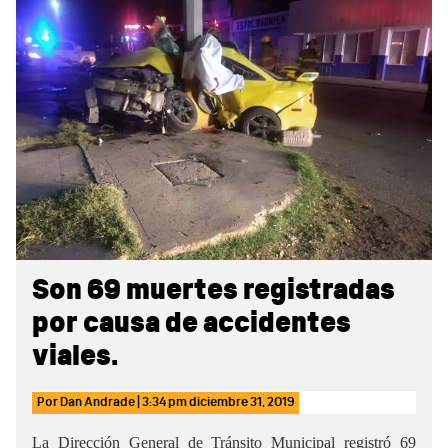
Sidebar
Son 69 muertes registradas
por causa de accidentes
viales.
Por
Dan Andrade
|
3:34 pm
diciembre 31, 2019
La Dirección General de Tránsito Municipal registró 69