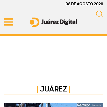
Skip
Skip
Skip
08 DE AGOSTO 2026
to
to
to
primary
main
primary
navigation
content
sidebar
Juárez
Impulsamos
Digital
y
protegemos
a
la
comunidad
JUÁREZ
Primary