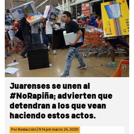
Sidebar
Juarenses se unen al
#NoRapiña; advierten que
detendran a los que vean
haciendo estos actos.
Por
Redacción
|
9:14 pm
marzo 24, 2020