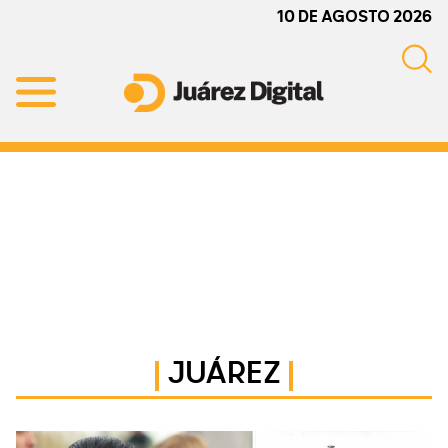
Skip
Skip
Skip
10 DE AGOSTO 2026
to
to
to
primary
main
primary
navigation
content
sidebar
Juárez
Impulsamos
Digital
y
protegemos
a
la
comunidad
JUÁREZ
Primary