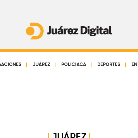
Juárez
Impulsamos
Digital
y
protegemos
GACIONES
JUÁREZ
POLICIACA
DEPORTES
EN
a
la
comunidad
JUÁREZ