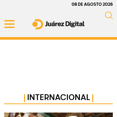
Skip
Skip
Skip
08 DE AGOSTO 2026
to
to
to
primary
main
primary
navigation
content
sidebar
Juárez
Impulsamos
Digital
y
protegemos
a
la
comunidad
INTERNACIONAL
Primary