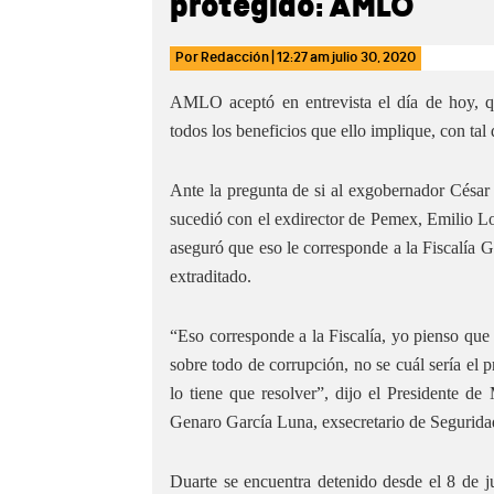
protegido: AMLO
Por
Redacción
|
12:27 am
julio 30, 2020
AMLO aceptó en entrevista el día de hoy, qu
todos los beneficios que ello implique, con ta
Ante la pregunta de si al exgobernador César 
sucedió con el exdirector de Pemex, Emilio 
aseguró que eso le corresponde a la Fiscalía G
extraditado.
“Eso corresponde a la Fiscalía, yo pienso que 
sobre todo de corrupción, no se cuál sería el p
lo tiene que resolver”, dijo el Presidente d
Genaro García Luna, exsecretario de Seguridad
Duarte se encuentra detenido desde el 8 de 