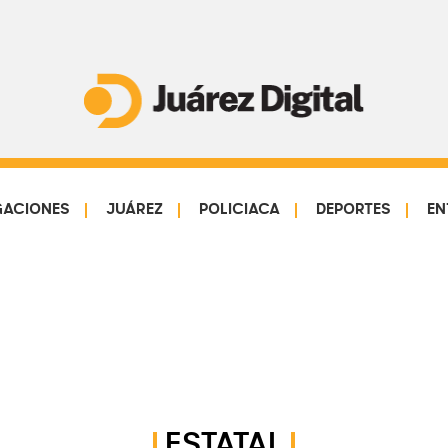
Juárez
Impulsamos
Digital
y
protegemos
GACIONES
JUÁREZ
POLICIACA
DEPORTES
EN
a
la
comunidad
ESTATAL