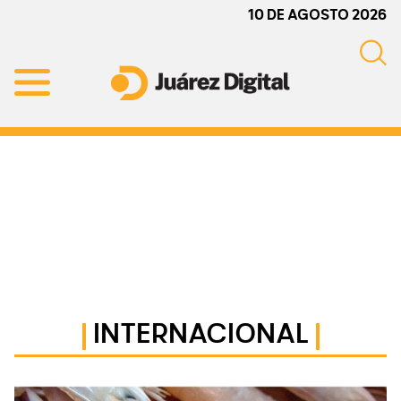
Skip
Skip
Skip
10 DE AGOSTO 2026
to
to
to
primary
main
primary
navigation
content
sidebar
Juárez
Impulsamos
Digital
y
protegemos
a
la
comunidad
INTERNACIONAL
Primary