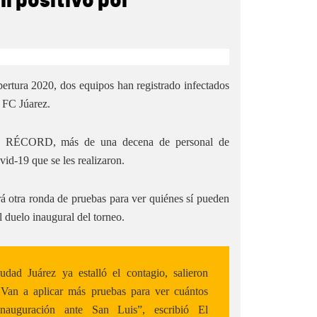
n positivo por
ertura 2020, dos equipos han registrado infectados
l FC Júarez.
 de RÉCORD, más de una decena de personal de
vid-19 que se les realizaron.
ará otra ronda de pruebas para ver quiénes sí pueden
l duelo inaugural del torneo.
d Juárez ya estalló el contagio, salieron
 Van a aplicar más pruebas para ver cuántos
nauguración ante San Luis”, escribió El