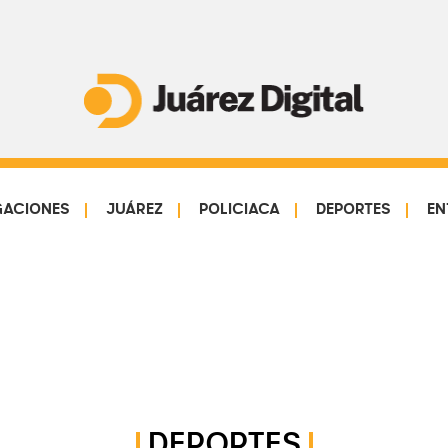
Juárez
Impulsamos
Digital
y
protegemos
GACIONES
JUÁREZ
POLICIACA
DEPORTES
EN
a
la
comunidad
DEPORTES