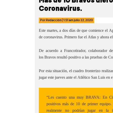
Más de 10 Bravos diero
Coronavirus.
Por
Redacción
|
1:51 am
julio 22, 2020
Este martes, a dos días de que comience el Ap
de coronavirus. Primero fue el Atlas y ahora e
De acuerdo a Francotirador, colaborador
los Bravos resultó positivo a las pruebas de Co
Por esta situación, el cuadro fronterizo realiz
jugar este jueves ante el Atlético San Luis en e
“Les cuento una muy BRAVA: En Ciuda
positivos más de 10 de primer equipo.
realmente no podrían jugar en la i