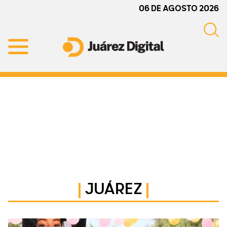
Skip
Skip
Skip
06 DE AGOSTO 2026
to
to
to
primary
main
primary
navigation
content
sidebar
Juárez
Impulsamos
Digital
y
protegemos
a
la
comunidad
JUÁREZ
Primary