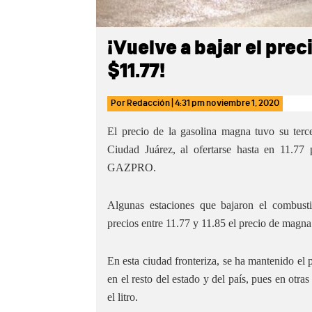
¡Vuelve a bajar el prec
$11.77!
Por
Redacción
|
4:31 pm
noviembre 1, 2020
El precio de la gasolina magna tuvo su terc
Ciudad Juárez, al ofertarse hasta en 11.77
GAZPRO.
Algunas estaciones que bajaron el combus
precios entre 11.77 y 11.85 el precio de magn
En esta ciudad fronteriza, se ha mantenido el p
en el resto del estado y del país, pues en otra
el litro.