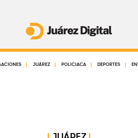
Juárez
Impulsamos
Digital
y
protegemos
GACIONES
JUÁREZ
POLICIACA
DEPORTES
EN
a
la
comunidad
JUÁREZ