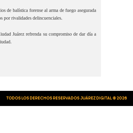
dios de balística forense al arma de fuego asegurada
os por rivalidades delincuenciales.
Ciudad Juárez refrenda su compromiso de dar día a
ciudad.
TODOS LOS DERECHOS RESERVADOS JUÁREZ DIGITAL © 2026