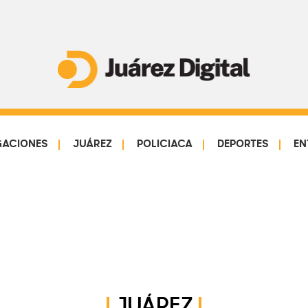
Juárez
Impulsamos
Digital
y
protegemos
GACIONES
JUÁREZ
POLICIACA
DEPORTES
EN
a
la
comunidad
JUÁREZ