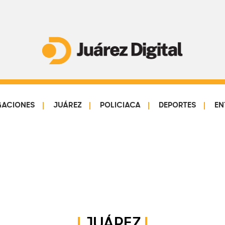
Juárez
Impulsamos
Digital
y
protegemos
GACIONES
JUÁREZ
POLICIACA
DEPORTES
EN
a
la
comunidad
JUÁREZ