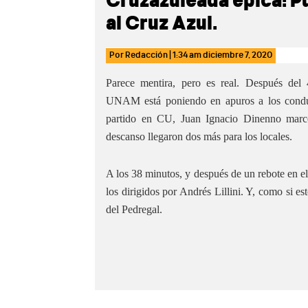
Cruzazuleada épica: P
al Cruz Azul.
Por
Redacción
|
1:34 am
diciembre 7, 2020
Parece mentira, pero es real. Después de
UNAM está poniendo en apuros a los conduc
partido en CU, Juan Ignacio Dinenno marcó 
descanso llegaron dos más para los locales.
A los 38 minutos, y después de un rebote en el
los dirigidos por Andrés Lillini. Y, como si e
del Pedregal.