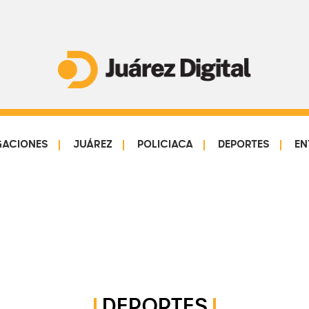
Juárez
Impulsamos
Digital
y
protegemos
GACIONES
JUÁREZ
POLICIACA
DEPORTES
EN
a
la
comunidad
DEPORTES