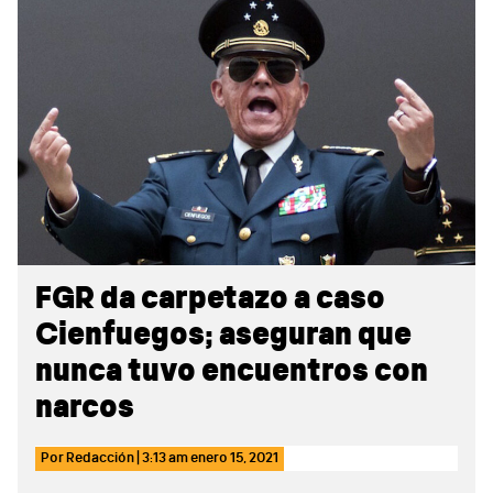
Sidebar
FGR da carpetazo a caso
Cienfuegos; aseguran que
nunca tuvo encuentros con
narcos
Por
Redacción
|
3:13 am
enero 15, 2021