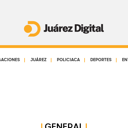
Juárez
Impulsamos
Digital
y
protegemos
GACIONES
JUÁREZ
POLICIACA
DEPORTES
EN
a
la
comunidad
GENERAL