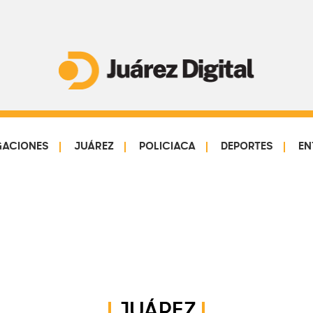
Juárez
Impulsamos
Digital
y
protegemos
GACIONES
JUÁREZ
POLICIACA
DEPORTES
EN
a
la
comunidad
JUÁREZ