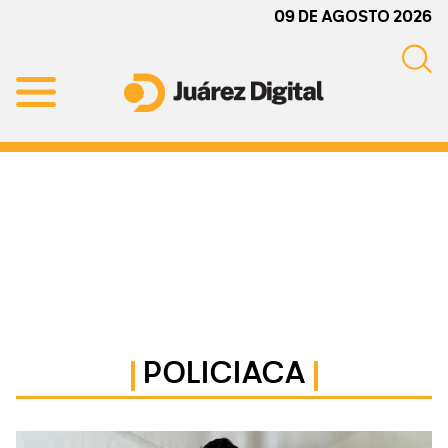
Skip
Skip
Skip
09 DE AGOSTO 2026
to
to
to
primary
main
primary
navigation
content
sidebar
Juárez
Impulsamos
Digital
y
protegemos
a
la
comunidad
POLICIACA
Primary