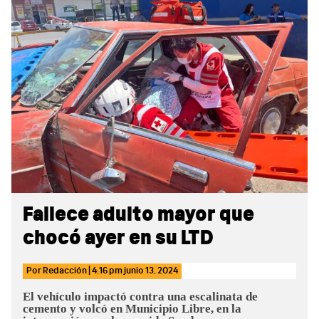
Sidebar
Fallece adulto mayor que
chocó ayer en su LTD
Por
Redacción
|
4:16 pm
junio 13, 2024
El vehículo impactó contra una escalinata de
cemento y volcó en Municipio Libre, en la