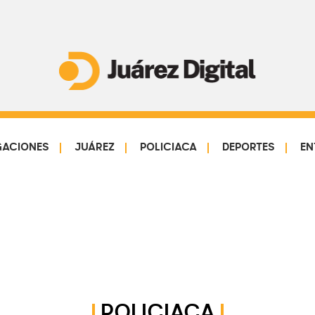
Juárez
Impulsamos
Digital
y
protegemos
GACIONES
JUÁREZ
POLICIACA
DEPORTES
EN
a
la
comunidad
POLICIACA