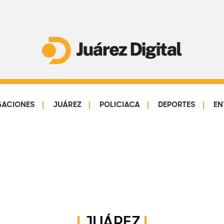
Juárez
Impulsamos
Digital
y
protegemos
GACIONES
JUÁREZ
POLICIACA
DEPORTES
EN
a
la
comunidad
JUÁREZ