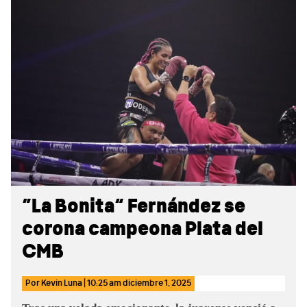
Sidebar
“La Bonita” Fernández se
corona campeona Plata del
CMB
Por
Kevin Luna
|
10:25 am
diciembre 1, 2025