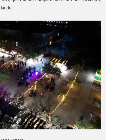
alando.
arque Central