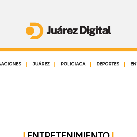
Juárez
Impulsamos
Digital
y
protegemos
GACIONES
JUÁREZ
POLICIACA
DEPORTES
EN
a
la
comunidad
ENTRETENIMIENTO