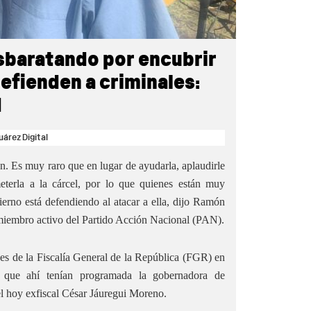
sbaratando por encubrir
defienden a criminales:
N
uárez Digital
n. Es muy raro que en lugar de ayudarla, aplaudirle
terla a la cárcel, por lo que quienes están muy
ierno está defendiendo al atacar a ella, dijo Ramón
 miembro activo del Partido Acción Nacional (PAN).
nes de la Fiscalía General de la República (FGR) en
a que ahí tenían programada la gobernadora de
 hoy exfiscal César Jáuregui Moreno.