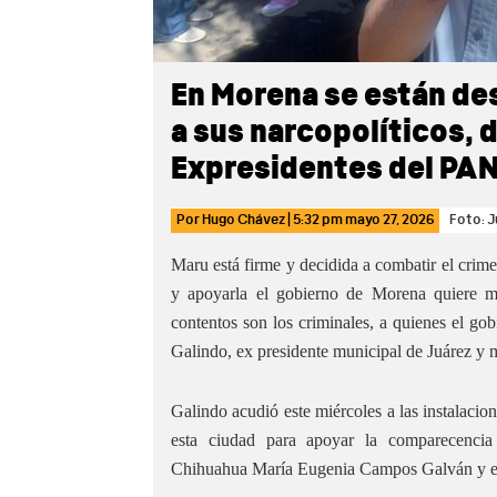
En Morena se están de
a sus narcopolíticos, 
Expresidentes del PA
Por
Hugo Chávez
|
5:32 pm
mayo 27, 2026
Foto: J
Maru está firme y decidida a combatir el crime
y apoyarla el gobierno de Morena quiere me
contentos son los criminales, a quienes el gob
Galindo, ex presidente municipal de Juárez y
Galindo acudió este miércoles a las instalacio
esta ciudad para apoyar la comparecenci
Chihuahua María Eugenia Campos Galván y el