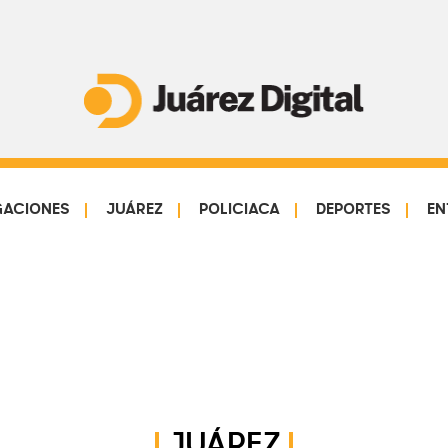
Juárez
Impulsamos
Digital
y
protegemos
GACIONES
JUÁREZ
POLICIACA
DEPORTES
EN
a
la
comunidad
JUÁREZ