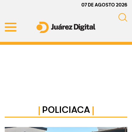
Skip
Skip
Skip
07 DE AGOSTO 2026
to
to
to
primary
main
primary
navigation
content
sidebar
Juárez
Impulsamos
Digital
y
protegemos
a
la
comunidad
POLICIACA
Primary