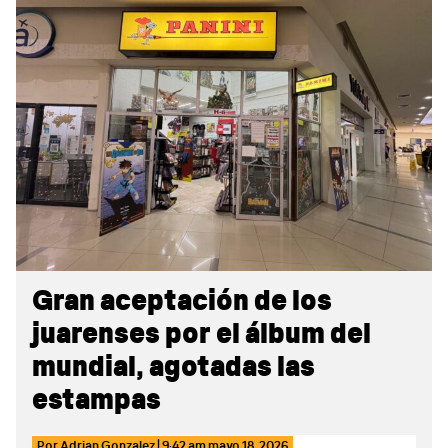
Sidebar
Gran aceptación de los
juarenses por el álbum del
mundial, agotadas las
estampas
Por
Adrian Gonzalez
|
9:42 am
mayo 18, 2026