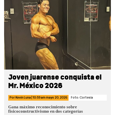
Sidebar
Joven juarense conquista el
Mr. México 2026
Por
Kevin Luna
|
10:59 am
mayo 20, 2026
Foto: Cortesía
Gana máximo reconocimiento sobre
fisicoconstructivismo en dos categorías