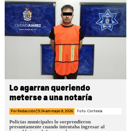
Sidebar
Lo agarran queriendo
meterse a una notaría
Por
Redacción
|
9:34 am
mayo 8, 2026
Foto: Cortesía
Policías municipales lo sorprendieron
presuntamente cuando intentaba ingresar al