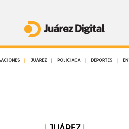
Juárez
Impulsamos
Digital
y
protegemos
GACIONES
JUÁREZ
POLICIACA
DEPORTES
EN
a
la
comunidad
JUÁREZ