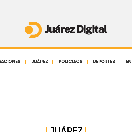
Juárez
Impulsamos
Digital
y
protegemos
GACIONES
JUÁREZ
POLICIACA
DEPORTES
EN
a
la
comunidad
JUÁREZ