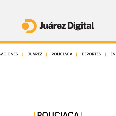
Juárez
Impulsamos
Digital
y
protegemos
GACIONES
JUÁREZ
POLICIACA
DEPORTES
EN
a
la
comunidad
POLICIACA