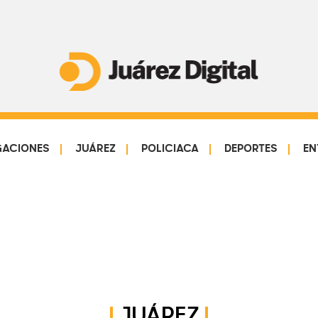
Juárez
Impulsamos
Digital
y
protegemos
GACIONES
JUÁREZ
POLICIACA
DEPORTES
EN
a
la
comunidad
JUÁREZ