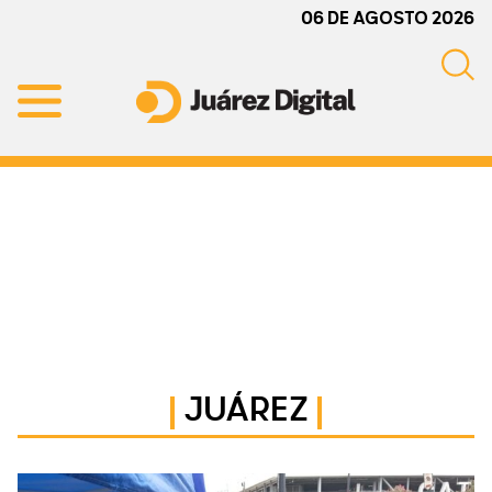
Skip
Skip
Skip
06 DE AGOSTO 2026
to
to
to
primary
main
primary
navigation
content
sidebar
Juárez
Impulsamos
Digital
y
protegemos
a
la
comunidad
JUÁREZ
Primary