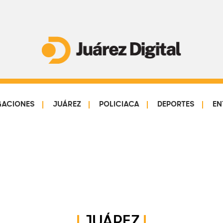
Juárez
Impulsamos
Digital
y
protegemos
GACIONES
JUÁREZ
POLICIACA
DEPORTES
EN
a
la
comunidad
JUÁREZ