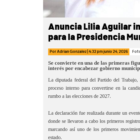
Anuncia Lilia Aguilar i
para la Presidencia Mu
Por
Adrian Gonzalez
|
4:32 pm
junio 24, 2026
Foto
Se convierte en una de las primeras fig
interés por encabezar gobierno municip
La diputada federal del Partido del Trabajo,
proceso interno para convertirse en la cand
rumbo a las elecciones de 2027.
La declaración fue realizada durante un eve
donde se llevaron a cabo los primeros registr
marcando así uno de los primeros movimient
estado.