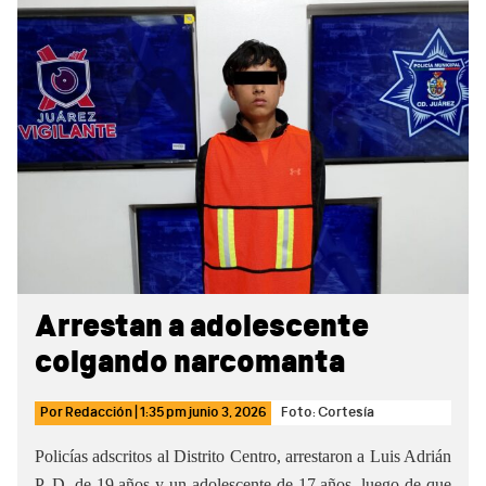
Sidebar
Arrestan a adolescente
colgando narcomanta
Por
Redacción
|
1:35 pm
junio 3, 2026
Foto: Cortesía
Policías adscritos al Distrito Centro, arrestaron a Luis Adrián
P. D. de 19 años y un adolescente de 17 años, luego de que