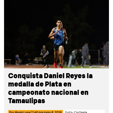
Sidebar
Conquista Daniel Reyes la
medalla de Plata en
campeonato nacional en
Tamaulipas
Por
Kevin Luna
|
7:40 pm
junio 8, 2026
Foto: Cortesía