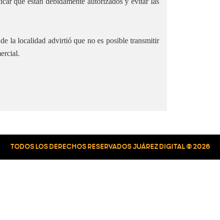
car que están debidamente autorizados y evitar las
e la localidad advirtió que no es posible transmitir
ercial.
TODOS LOS DERECHOS RESERVADOS JUÁREZ DIGITAL © 2026