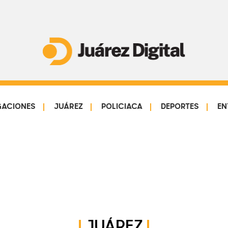
Juárez
Impulsamos
Digital
y
protegemos
GACIONES
JUÁREZ
POLICIACA
DEPORTES
EN
a
la
comunidad
JUÁREZ