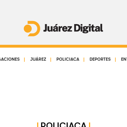
Juárez
Impulsamos
Digital
y
protegemos
GACIONES
JUÁREZ
POLICIACA
DEPORTES
EN
a
la
comunidad
POLICIACA