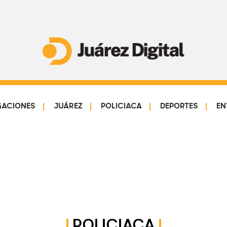
Juárez
Impulsamos
Digital
y
protegemos
GACIONES
JUÁREZ
POLICIACA
DEPORTES
EN
a
la
comunidad
POLICIACA