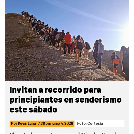
Sidebar
Invitan a recorrido para
principiantes en senderismo
este sábado
Por
Kevin Luna
|
7:38 pm
junio 4, 2026
Foto: Cortesía