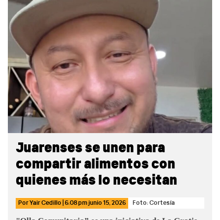
Sidebar
Juarenses se unen para
compartir alimentos con
quienes más lo necesitan
Por
Yair Cedillo
|
6:08 pm
junio 15, 2026
Foto: Cortesía