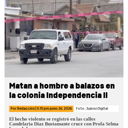
Sidebar
Matan a hombre a balazos en
la colonia Independencia II
Por
Redacción
|
5:15 pm
junio 26, 2026
Foto: Juárez Digital
El hecho violento se registró en las calles
Candelaria Diaz Bustamante cruce con Profa Selma