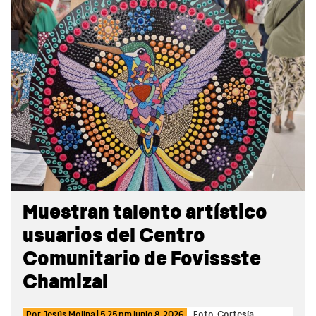
Sidebar
Muestran talento artístico
usuarios del Centro
Comunitario de Fovissste
Chamizal
Por
Jesús Molina
|
5:25 pm
junio 8, 2026
Foto: Cortesía