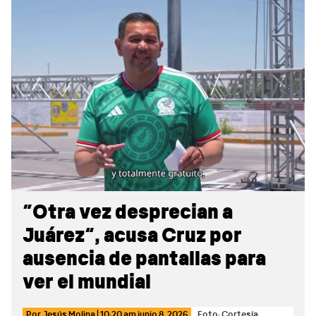
Sidebar
“Otra vez desprecian a
Juárez”, acusa Cruz por
ausencia de pantallas para
ver el mundial
Por
Jesús Molina
|
10:20 am
junio 8, 2026
Foto: Cortesía