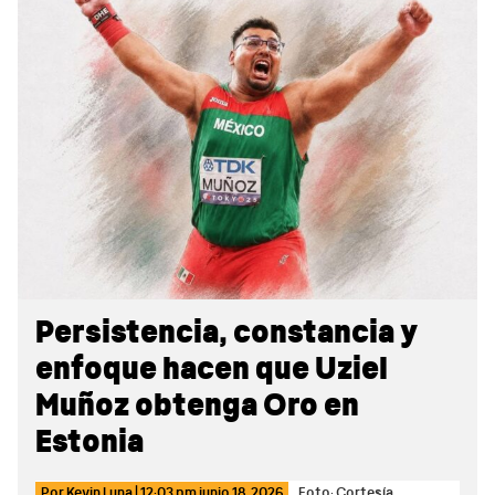
Sidebar
Persistencia, constancia y
enfoque hacen que Uziel
Muñoz obtenga Oro en
Estonia
Por
Kevin Luna
|
12:03 pm
junio 18, 2026
Foto: Cortesía