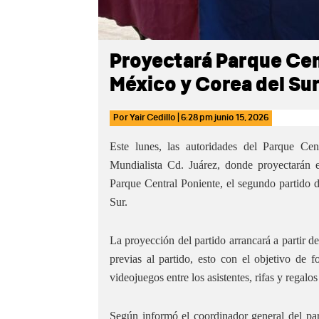
Proyectará Parque Cen
México y Corea del Su
Por
Yair Cedillo
|
6:28 pm
junio 15, 2026
Este lunes, las autoridades del Parque Cen
Mundialista Cd. Juárez, donde proyectarán e
Parque Central Poniente, el segundo partido 
Sur.
La proyección del partido arrancará a partir de
previas al partido, esto con el objetivo de 
videojuegos entre los asistentes, rifas y regalos
Según informó el coordinador general del par