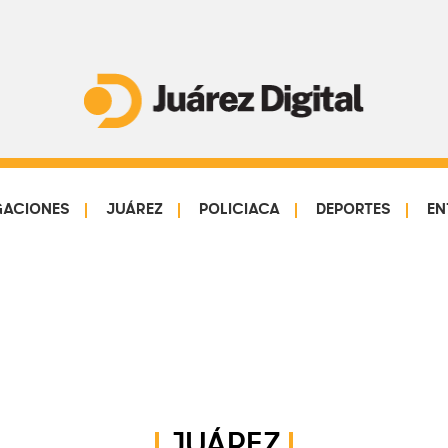
Juárez
Impulsamos
Digital
y
protegemos
GACIONES
JUÁREZ
POLICIACA
DEPORTES
EN
a
la
comunidad
JUÁREZ